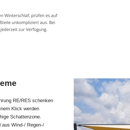
teme
führung RE/RES schenken
einem Klick werden
chige Schattenzone.
 aus Wind-/ Regen-/