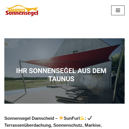
Zum
Inhalt
springen
Sonnensegel Damscheid –
SunFurl
:
Terrassenüberdachung, Sonnenschutz, Markise,