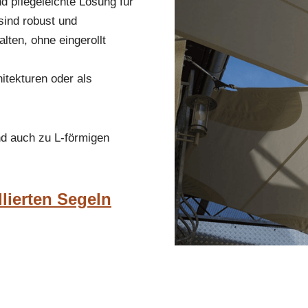
nd pflegeleichte Lösung für
sind robust und
lten, ohne eingerollt
itekturen oder als
nd auch zu L-förmigen
llierten Segeln