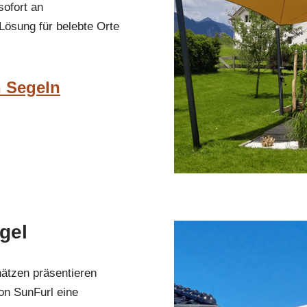
ofort an
Lösung für belebte Orte
n Segeln
gel
hätzen präsentieren
on SunFurl eine