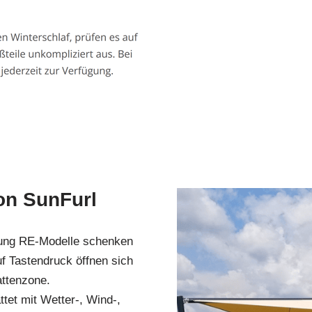
on SunFurl
rung RE-Modelle schenken
uf Tastendruck öffnen sich
attenzone.
tet mit Wetter-, Wind-,