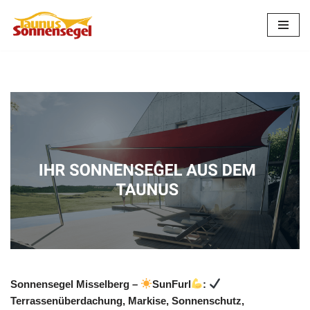
Zum
Inhalt
springen
Sonnensegel Misselberg –
SunFurl
:
Terrassenüberdachung, Markise, Sonnenschutz,