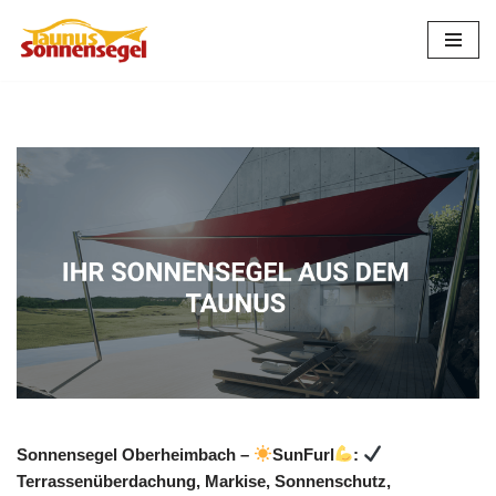
Zum
Inhalt
springen
Sonnensegel Oberheimbach –
SunFurl
:
Terrassenüberdachung, Markise, Sonnenschutz,