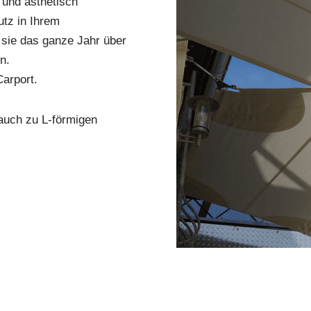
e und ästhetisch
tz in Ihrem
 sie das ganze Jahr über
n.
Carport.
 auch zu L-förmigen