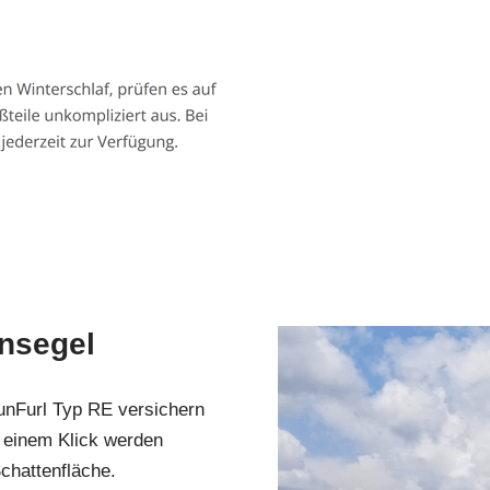
ensegel
nFurl Typ RE versichern
r einem Klick werden
chattenfläche.