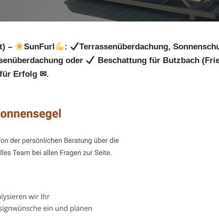
t) –
SunFurl
:
Terrassenüberdachung, Sonnenschu
senüberdachung oder
Beschattung für Butzbach (Fri
für Erfolg ✉.